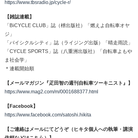
https://www.tbsradio.jp/cycle-r/
【雑誌連載】
「BiCYCLE CLUB」誌（枻出版社）「燃えよ自転車オヤ
ジ」
「バイシクルシティ」誌（ライジング出版）「晴走雨読」
「CYCLE SPORTS」誌（八重洲出版社）「自転車よもや
ま社会学」
＊連載開始順
【メールマガジン『疋田智の週刊自転車ツーキニスト』】
https://www.mag2.com/m/0001688377.html
【Facebook】
https://www.facebook.com/satoshi.hikita
【ご連絡はメールにてどうぞ（ヒキタ個人への執筆・講演
依頼などはこちら）】