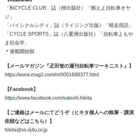
「BiCYCLE CLUB」誌（枻出版社）「燃えよ自転車オヤ
ジ」
「バイシクルシティ」誌（ライジング出版）「晴走雨読」
「CYCLE SPORTS」誌（八重洲出版社）「自転車よもや
ま社会学」
＊連載開始順
【メールマガジン『疋田智の週刊自転車ツーキニスト』】
https://www.mag2.com/m/0001688377.html
【Facebook】
https://www.facebook.com/satoshi.hikita
【ご連絡はメールにてどうぞ（ヒキタ個人への執筆・講演
依頼などはこちら）】
hikita@ss.iij4u.or.jp