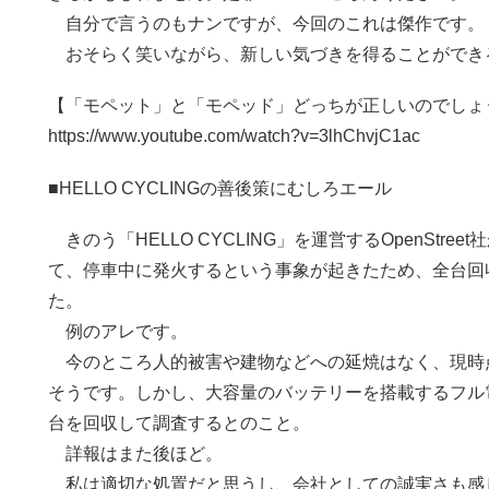
自分で言うのもナンですが、今回のこれは傑作です。
おそらく笑いながら、新しい気づきを得ることができ
【「モペット」と「モペッド」どっちが正しいのでしょ
https://www.youtube.com/watch?v=3lhChvjC1ac
■HELLO CYCLINGの善後策にむしろエール
きのう「HELLO CYCLING」を運営するOpenStr
て、停車中に発火するという事象が起きたため、全台回
た。
例のアレです。
今のところ人的被害や建物などへの延焼はなく、現時
そうです。しかし、大容量のバッテリーを搭載するフル
台を回収して調査するとのこと。
詳報はまた後ほど。
私は適切な処置だと思うし、会社としての誠実さも感