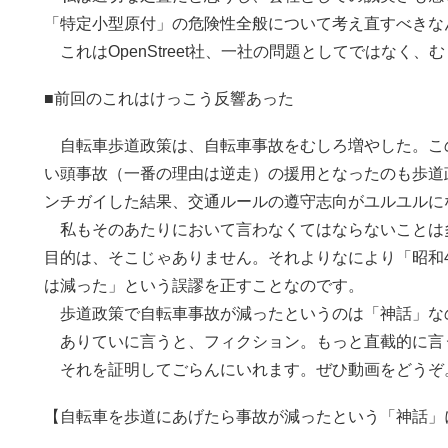
「特定小型原付」の危険性全般について考え直すべきな
これはOpenStreet社、一社の問題としてではなく、
■前回のこれはけっこう反響あった
自転車歩道政策は、自転車事故をむしろ増やした。こ
い頭事故（一番の理由は逆走）の援用となったのも歩道
ンチガイした結果、交通ルールの遵守志向がユルユルに
私もそのあたりにおいて言わなくてはならないことは
目的は、そこじゃありません。それよりなにより「昭和
は減った」という誤謬を正すことなのです。
歩道政策で自転車事故が減ったというのは「神話」な
ありていに言うと、フィクション。もっと直截的に言
それを証明してごらんにいれます。ぜひ動画をどうぞ
【自転車を歩道にあげたら事故が減ったという「神話」