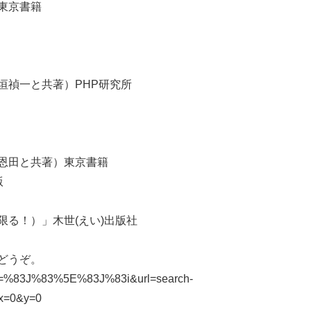
東京書籍
垣禎一と共著）PHP研究所
恩田と共著）東京書籍
版
る！）」木世(えい)出版社
どうぞ。
_JP=%83J%83%5E%83J%83i&url=search-
x=0&y=0