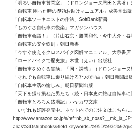
「明るい自転車質問室」（ドロンジョーヌ恩田と共著）
「自転車 困った時の即効お助けマニュアル」成美堂出版
「自転車ツーキニストの作法」SoftBank新書
「ものぐさ自転車の悦楽」マガジンハウス
「自転車会議！」（片山右京・勝間和代・今中大介・谷
「自転車の安全鉄則」朝日新書
「今すぐ使えるクロスバイク図解マニュアル」大泉書店
「ロードバイクで歴史旅」木世（えい）出版社
「自転車をめぐる冒険」「同・誘惑」（ドロンジョーヌ
「それでも自転車に乗り続ける7つの理由」朝日新聞出
「自転車生活の愉しみ」朝日新聞出版
「天下を獲り損ねた男たち（続・日本史の旅は自転車に限
「自転車とろろん銭湯記」ハヤカワ文庫
いずれも好評発売中。ネット内でのご注文はこちらに
http://www.amazon.co.jp/s/ref=nb_sb_noss?__mk_ja
alias%3Dstripbooks&field-keywords=%95D%93c%92q&