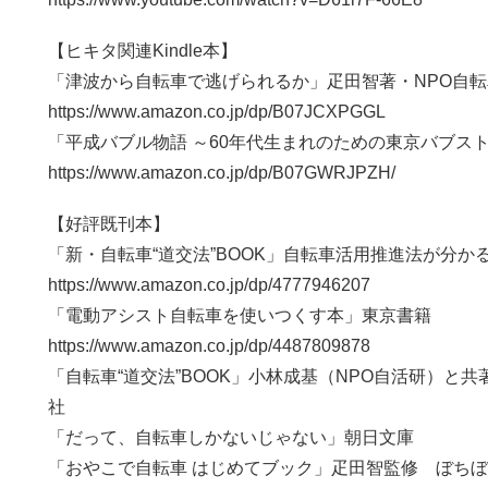
【ヒキタ関連Kindle本】
「津波から自転車で逃げられるか」疋田智著・NPO自
https://www.amazon.co.jp/dp/B07JCXPGGL
「平成バブル物語 ～60年代生まれのための東京バブス
https://www.amazon.co.jp/dp/B07GWRJPZH/
【好評既刊本】
「新・自転車“道交法”BOOK」自転車活用推進法が分
https://www.amazon.co.jp/dp/4777946207
「電動アシスト自転車を使いつくす本」東京書籍
https://www.amazon.co.jp/dp/4487809878
「自転車“道交法”BOOK」小林成基（NPO自活研）と
社
「だって、自転車しかないじゃない」朝日文庫
「おやこで自転車 はじめてブック」疋田智監修 ぼち