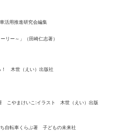
転車活用推進研究会編集
トーリー～」（田崎仁志著）
かる！ 木世（えい）出版社
共著 こやまけいこ:イラスト 木世（えい）出版
ぼち自転車くらぶ著 子どもの未来社