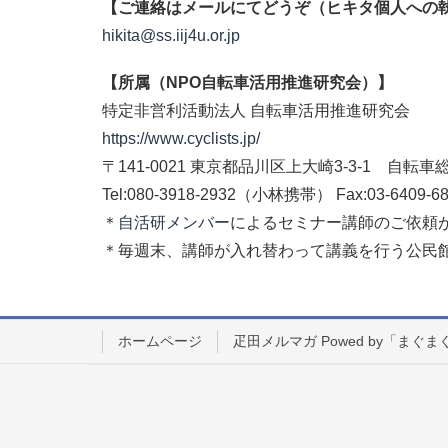
【ご連絡はメールにてどうぞ（ヒキタ個人への
hikita@ss.iij4u.or.jp
【所属（NPO自転車活用推進研究会）】
特定非営利活動法人 自転車活用推進研究会
https://www.cyclists.jp/
〒141-0021 東京都品川区上大崎3-3-1 自転
Tel:080-3918-2932（小林携帯） Fax:03-6409-68
＊
自活研メンバー
によるセミナー講師のご依頼
＊毎週末、講師が入れ替わって講義を行う公民館事業
ホームページ
疋田メルマガ Powed by「まぐま