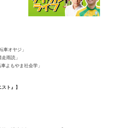
自転車オヤジ」
晴走雨読」
自転車よもやま社会学」
ニスト』】