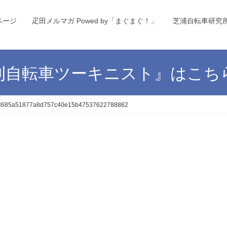
ページ
疋田メルマガ Powed by「まぐまぐ！」
芝浦自転車研究
刊自転車ツーキニスト』はこち
3685a51877a8d757c40e15b47537622788862