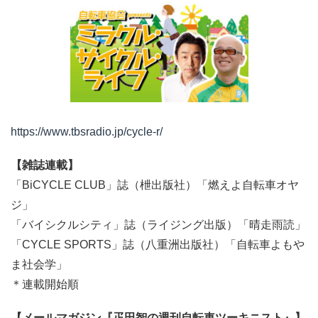
https://www.tbsradio.jp/cycle-r/
【雑誌連載】
「BiCYCLE CLUB」誌（枻出版社）「燃えよ自転車オヤ
ジ」
「バイシクルシティ」誌（ライジング出版）「晴走雨読」
「CYCLE SPORTS」誌（八重洲出版社）「自転車よもや
ま社会学」
＊連載開始順
【メールマガジン『疋田智の週刊自転車ツーキニスト』】