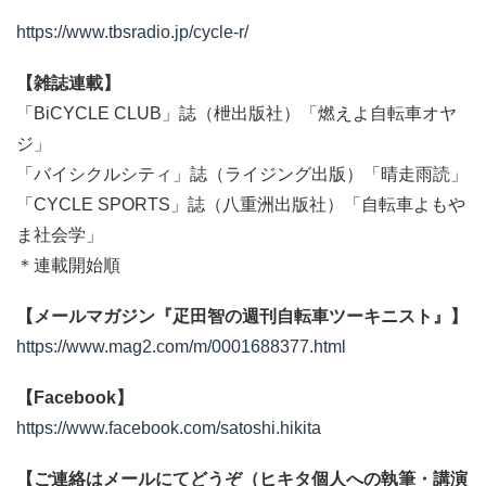
https://www.tbsradio.jp/cycle-r/
【雑誌連載】
「BiCYCLE CLUB」誌（枻出版社）「燃えよ自転車オヤ
ジ」
「バイシクルシティ」誌（ライジング出版）「晴走雨読」
「CYCLE SPORTS」誌（八重洲出版社）「自転車よもや
ま社会学」
＊連載開始順
【メールマガジン『疋田智の週刊自転車ツーキニスト』】
https://www.mag2.com/m/0001688377.html
【Facebook】
https://www.facebook.com/satoshi.hikita
【ご連絡はメールにてどうぞ（ヒキタ個人への執筆・講演