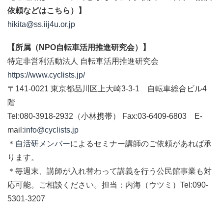
依頼などはこちら）】
hikita@ss.iij4u.or.jp
【所属（NPO自転車活用推進研究会）】
特定非営利活動法人 自転車活用推進研究会
https://www.cyclists.jp/
〒141-0021 東京都品川区上大崎3-3-1 自転車総合ビル4
階
Tel:080-3918-2932（小林携帯） Fax:03-6409-6803 E-
mail:
info@cyclists.jp
＊
自活研メンバー
によるセミナー講師のご依頼があれば承
ります。
＊毎週末、講師が入れ替わって講義を行う公民館事業も対
応可能。ご相談ください。担当：内海（ウツミ）Tel:090-
5301-3207