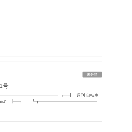
未分類
1号
━━━━━━━━━━━━━┓┏━┫ 週刊 自転車
Tourkinist” ┣━┓┃ ┗┳━━━━━━━━━━━━━━