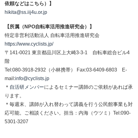
依頼などはこちら）】
hikita@ss.iij4u.or.jp
【所属（NPO自転車活用推進研究会）】
特定非営利活動法人 自転車活用推進研究会
https://www.cyclists.jp/
〒141-0021 東京都品川区上大崎3-3-1 自転車総合ビル4
階
Tel:080-3918-2932（小林携帯） Fax:03-6409-6803 E-
mail:
info@cyclists.jp
＊
自活研メンバー
によるセミナー講師のご依頼があれば承
ります。
＊毎週末、講師が入れ替わって講義を行う公民館事業も対
応可能。ご相談ください。担当：内海（ウツミ）Tel:090-
5301-3207