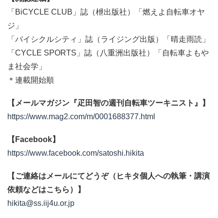
「BiCYCLE CLUB」誌（枻出版社）「燃えよ自転車オヤ
ジ」
「バイシクルシティ」誌（ライジング出版）「晴走雨読」
「CYCLE SPORTS」誌（八重洲出版社）「自転車よもや
ま社会学」
＊連載開始順
【メールマガジン『疋田智の週刊自転車ツーキニスト』】
https://www.mag2.com/m/0001688377.html
【Facebook】
https://www.facebook.com/satoshi.hikita
【ご連絡はメールにてどうぞ（ヒキタ個人への執筆・講演
依頼などはこちら）】
hikita@ss.iij4u.or.jp