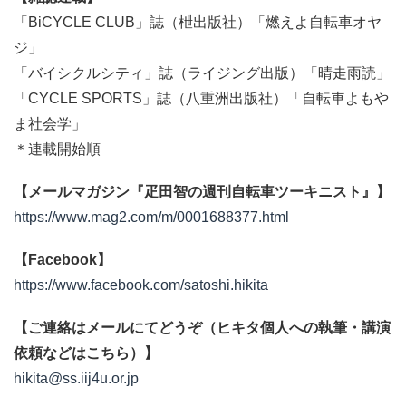
「BiCYCLE CLUB」誌（枻出版社）「燃えよ自転車オヤ
ジ」
「バイシクルシティ」誌（ライジング出版）「晴走雨読」
「CYCLE SPORTS」誌（八重洲出版社）「自転車よもや
ま社会学」
＊連載開始順
【メールマガジン『疋田智の週刊自転車ツーキニスト』】
https://www.mag2.com/m/0001688377.html
【Facebook】
https://www.facebook.com/satoshi.hikita
【ご連絡はメールにてどうぞ（ヒキタ個人への執筆・講演
依頼などはこちら）】
hikita@ss.iij4u.or.jp