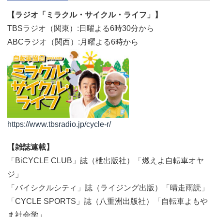
【ラジオ「ミラクル・サイクル・ライフ」】
TBSラジオ（関東）:日曜よる6時30分から
ABCラジオ（関西）:月曜よる6時から
https://www.tbsradio.jp/cycle-r/
【雑誌連載】
「BiCYCLE CLUB」誌（枻出版社）「燃えよ自転車オヤ
ジ」
「バイシクルシティ」誌（ライジング出版）「晴走雨読」
「CYCLE SPORTS」誌（八重洲出版社）「自転車よもや
ま社会学」