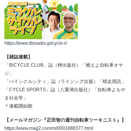
https://www.tbsradio.jp/cycle-r/
【雑誌連載】
「BiCYCLE CLUB」誌（枻出版社）「燃えよ自転車オヤ
ジ」
「バイシクルシティ」誌（ライジング出版）「晴走雨読」
「CYCLE SPORTS」誌（八重洲出版社）「自転車よもや
ま社会学」
＊連載開始順
【メールマガジン『疋田智の週刊自転車ツーキニスト』】
https://www.mag2.com/m/0001688377.html