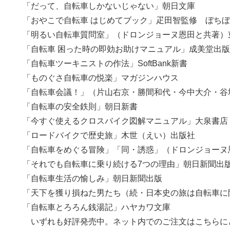
「だって、自転車しかないじゃない」朝日文庫
「おやこで自転車 はじめてブック」疋田智監修 ぼち
「明るい自転車質問室」（ドロンジョーヌ恩田と共著）
「自転車 困った時の即効お助けマニュアル」成美堂出版
「自転車ツーキニストの作法」SoftBank新書
「ものぐさ自転車の悦楽」マガジンハウス
「自転車会議！」（片山右京・勝間和代・今中大介・谷
「自転車の安全鉄則」朝日新書
「今すぐ使えるクロスバイク図解マニュアル」大泉書店
「ロードバイクで歴史旅」木世（えい）出版社
「自転車をめぐる冒険」「同・誘惑」（ドロンジョーヌ
「それでも自転車に乗り続ける7つの理由」朝日新聞出
「自転車生活の愉しみ」朝日新聞出版
「天下を獲り損ねた男たち（続・日本史の旅は自転車に限
「自転車とろろん銭湯記」ハヤカワ文庫
いずれも好評発売中。ネット内でのご注文はこちらに