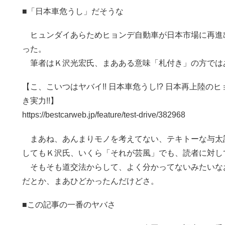
■「日本車危うし」だそうな
ヒュンダイあらためヒョンデ自動車が日本市場に再進
った。
筆者はＫ沢光宏氏、まあある意味「札付き」の方では
【こ、こいつはヤバイ!! 日本車危うし!? 日本再上陸
き実力!!】
https://bestcarweb.jp/feature/test-drive/382968
まあね、あんまりモノを考えてない、テキトーな与太
してもＫ沢氏、いくら「それが芸風」でも、読者に対し
そもそも道交法からして、よく分かってないみたいなお
だとか、まあひどかったんだけどさ。
■この記事の一番のヤバさ