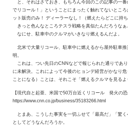
と、それはさておき、もちろん今回のこの記事の一番の
でリコール！」ということにまったく触れてないところ
ット販売のみ！ ディーラーなし！（燃えたらどこに持
きっと色んなところテスラ戦略を真似たんだろうなぁ
なにせ、駐車中のクルマがいきなり燃えるんだよ。
北米で大量リコール、駐車中に燃えるから屋外駐車推奨（
明。
これは、つい先日のCNNなどで報じられた通りであり
に未解決。これによって今後のヒョンデ経営がかなり危
ことになる）ことは、それこそ「燃えるクルマを見るよ
【現代自と起亜、米国で50万台近くリコール 発火の
https://www.cnn.co.jp/business/35183266.html
とまあ、こうした事実を一切ふせて「最高だ」「驚く
としてどうなんだろうか。