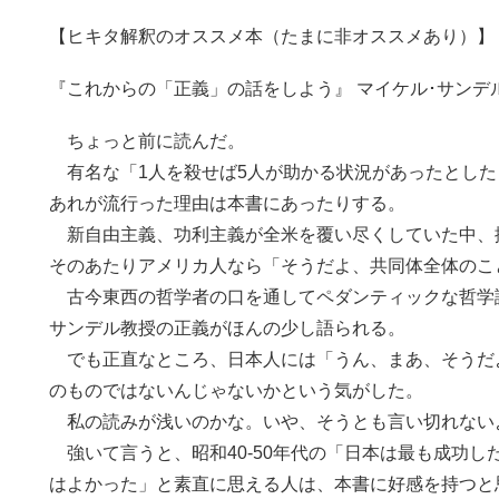
【ヒキタ解釈のオススメ本（たまに非オススメあり）】
『これからの「正義」の話をしよう』 マイケル･サンデ
ちょっと前に読んだ。
有名な「1人を殺せば5人が助かる状況があったとした
あれが流行った理由は本書にあったりする。
新自由主義、功利主義が全米を覆い尽くしていた中、
そのあたりアメリカ人なら「そうだよ、共同体全体のこ
古今東西の哲学者の口を通してペダンティックな哲学
サンデル教授の正義がほんの少し語られる。
でも正直なところ、日本人には「うん、まあ、そうだ
のものではないんじゃないかという気がした。
私の読みが浅いのかな。いや、そうとも言い切れない
強いて言うと、昭和40-50年代の「日本は最も成功し
はよかった」と素直に思える人は、本書に好感を持つと