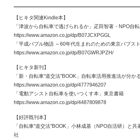
【ヒキタ関連Kindle本】
「津波から自転車で逃げられるか」疋田智著・NPO自
https://www.amazon.co.jp/dp/B07JCXPGGL
「平成バブル物語 ～60年代生まれのための東京バブス
https://www.amazon.co.jp/dp/B07GWRJPZH/
【ヒキタ新刊】
「新・自転車“道交法”BOOK」自転車活用推進法が分
https://www.amazon.co.jp/dp/4777946207
「電動アシスト自転車を使いつくす本」東京書籍
https://www.amazon.co.jp/dp/4487809878
【好評既刊本】
「自転車“道交法”BOOK」小林成基（NPO自活研）と
社