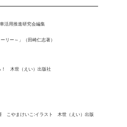
転車活用推進研究会編集
トーリー～」（田崎仁志著）
かる！ 木世（えい）出版社
共著 こやまけいこ:イラスト 木世（えい）出版