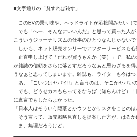
■文字通りの「貧すれば鈍す」
このEVの乗り味や、ヘッドライトが応接間みたい（で
でも「へー、そんなにいいんだ」と思って買った人が
こういうジャーナリズムの仕事のひとつなんじゃないで
しかも、ネット販売オンリーでアフターサービスも心許
正直申し上げて「だれが買うもんか（笑）」で、私の
が雑誌の信頼をさらに落とすだろうなぁと思わざるを得
うなぁと思ってしまいます。雑誌も、ライターも今はつ
あ、「こいつはヤバイ!!」と言うのは、そこがヤバい
でも、どうせカネもらってるならば（知らんけど）「
に直言でもしたらよかった。
「日本人はそういう隠蔽とかウソとかリスクをことのほ
そう言って、販売戦略見直しを提案した方が、はるか
ま、無理だろうけど。