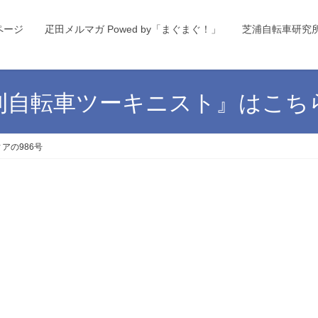
ページ
疋田メルマガ Powed by「まぐまぐ！」
芝浦自転車研究
刊自転車ツーキニスト』はこち
アの986号