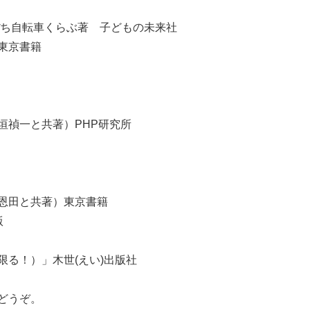
ぼち自転車くらぶ著 子どもの未来社
東京書籍
垣禎一と共著）PHP研究所
恩田と共著）東京書籍
版
る！）」木世(えい)出版社
どうぞ。