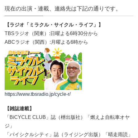
現在の出演・連載、連絡先は下記の通りです。
【ラジオ「ミラクル・サイクル・ライフ」】
TBSラジオ（関東）:日曜よる6時30分から
ABCラジオ（関西）:月曜よる6時から
https://www.tbsradio.jp/cycle-r/
【雑誌連載】
「BiCYCLE CLUB」誌（枻出版社）「燃えよ自転車オヤ
ジ」
「バイシクルシティ」誌（ライジング出版）「晴走雨読」